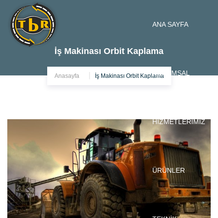
ANA SAYFA
İş Makinası Orbit Kaplama
KURUMSAL
Anasayfa
İş Makinası Orbit Kaplama
HİZMETLERİMİZ
ÜRÜNLER