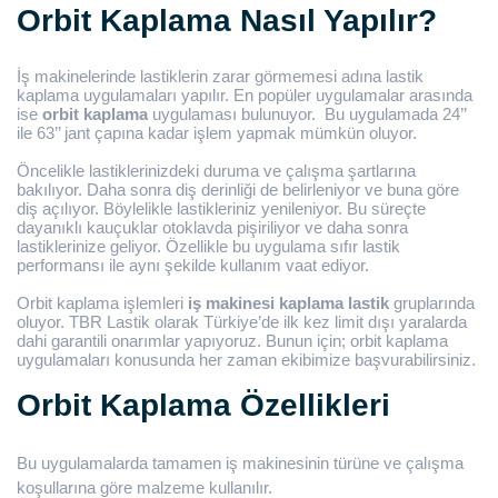
Orbit Kaplama Nasıl Yapılır?
İş makinelerinde lastiklerin zarar görmemesi adına lastik
kaplama uygulamaları yapılır. En popüler uygulamalar arasında
ise
orbit kaplama
uygulaması bulunuyor.
Bu uygulamada 24’’
ile 63’’ jant çapına kadar işlem yapmak mümkün oluyor.
Öncelikle lastiklerinizdeki duruma ve çalışma şartlarına
bakılıyor. Daha sonra diş derinliği de belirleniyor ve buna göre
diş açılıyor. Böylelikle lastikleriniz yenileniyor. Bu süreçte
dayanıklı kauçuklar otoklavda pişiriliyor ve daha sonra
lastiklerinize geliyor. Özellikle bu uygulama sıfır lastik
performansı ile aynı şekilde kullanım vaat ediyor.
Orbit kaplama işlemleri
iş makinesi kaplama lastik
gruplarında
oluyor.
TBR Lastik
olarak Türkiye’de ilk kez limit dışı yaralarda
dahi garantili onarımlar yapıyoruz. Bunun için; orbit kaplama
uygulamaları konusunda her zaman ekibimize başvurabilirsiniz.
Orbit Kaplama Özellikleri
Bu uygulamalarda tamamen iş makinesinin türüne ve çalışma
koşullarına göre malzeme kullanılır.