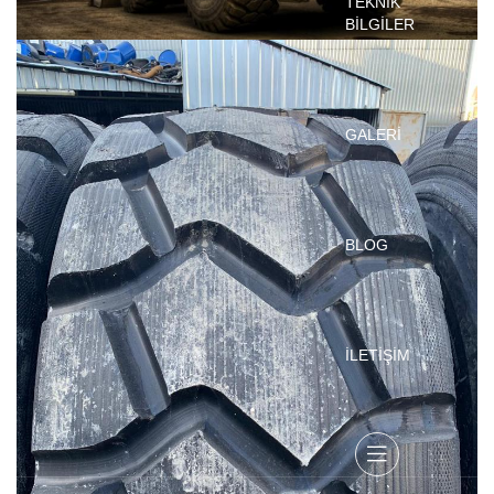
TEKNİK
BİLGİLER
GALERİ
BLOG
İLETİŞİM